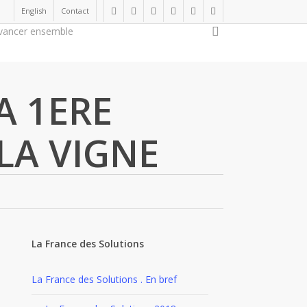
English
Contact
twitter
facebook
linkedin
youtube
instagram
flickr
search
vancer ensemble
Soutenir la cause
A 1ERE
LA VIGNE
La France des Solutions
La France des Solutions . En bref