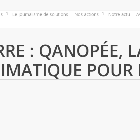
us
Le journalisme de solutions
Nos actions
Notre actu
A
RRE : QANOPÉE, L
LIMATIQUE POUR 