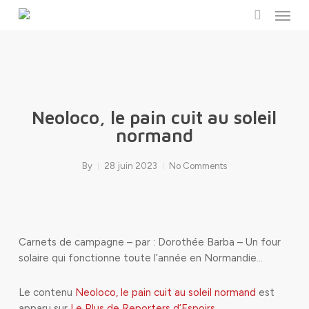
Menu
Skip
to
search
main
content
Neoloco, le pain cuit au soleil
normand
By
28 juin 2023
No Comments
Carnets de campagne – par : Dorothée Barba – Un four
solaire qui fonctionne toute l’année en Normandie…
Le contenu
Neoloco, le pain cuit au soleil normand
est
apparu sur
Le Plus de Reporters d’Espoirs
.