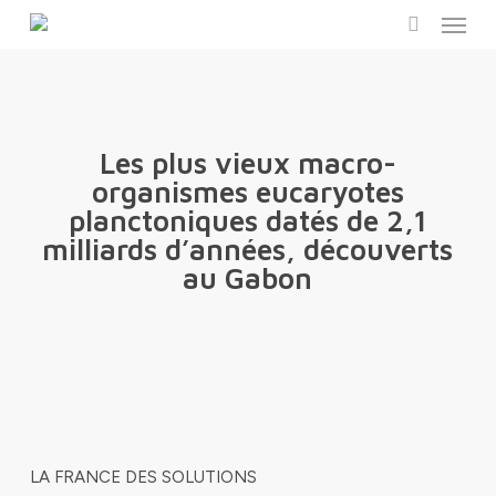
Menu
Skip
to
search
main
content
Les plus vieux macro-
organismes eucaryotes
planctoniques datés de 2,1
milliards d’années, découverts
au Gabon
LA FRANCE DES SOLUTIONS