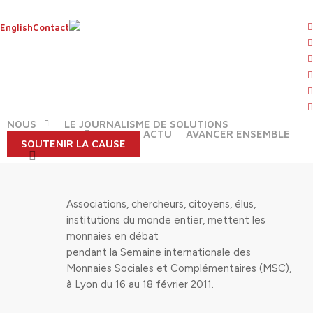
Skip
to
t
English
Contact
main
f
content
l
L'ACTU DE REPORTERS D'ESPOIRS
y
Les monnaies alternatives en débats
i
By
Rédaction
7 mars 2011
No Comments
f
NOUS
LE JOURNALISME DE SOLUTIONS
NOS ACTIONS
NOTRE ACTU
AVANCER ENSEMBLE
SOUTENIR LA CAUSE
search
Associations, chercheurs, citoyens, élus,
institutions du monde entier, mettent les
monnaies en débat
pendant la Semaine internationale des
Monnaies Sociales et Complémentaires (MSC),
à Lyon du 16 au 18 février 2011.