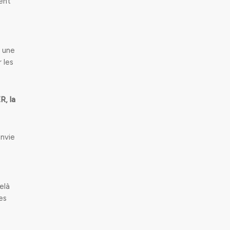
ent
s une
 les
R, la
envie
elà
es