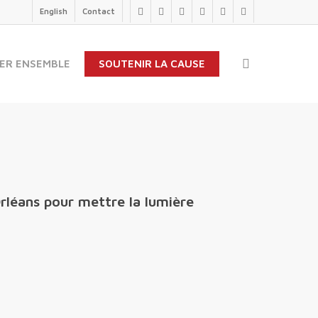
English
Contact
twitter
facebook
linkedin
youtube
instagram
flickr
search
ER ENSEMBLE
SOUTENIR LA CAUSE
Orléans pour mettre la lumière