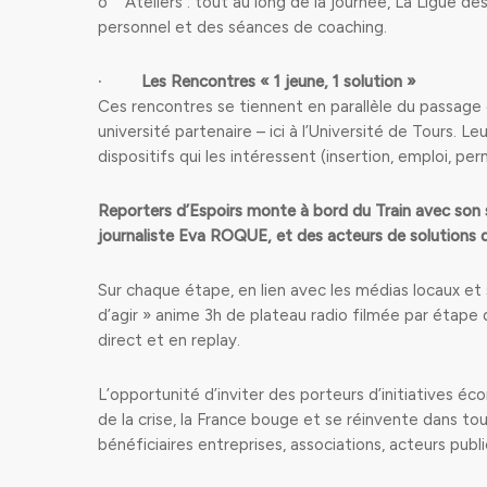
o Ateliers : tout au long de la journée, La Ligue 
personnel et des séances de coaching.
∙
Les Rencontres « 1 jeune, 1 solution »
Ces rencontres se tiennent en parallèle du passage 
université partenaire – ici à l’Université de Tours. L
dispositifs qui les intéressent (insertion, emploi, per
Reporters d’Espoirs monte à bord du Train avec son 
journaliste Eva ROQUE, et des acteurs de solutions d
Sur chaque étape, en lien avec les médias locaux et 
d’agir » anime 3h de plateau radio filmée par étape
direct et en replay.
L’opportunité d’inviter des porteurs d’initiatives 
de la crise, la France bouge et se réinvente dans tou
bénéficiaires entreprises, associations, acteurs publi