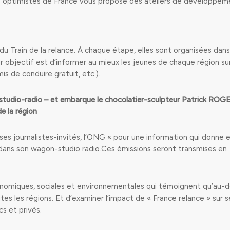
des optimistes de France vous propose des ateliers de développem
du Train de la relance. À chaque étape, elles sont organisées dan
eur objectif est d’informer au mieux les jeunes de chaque région sur
mis de conduire gratuit, etc.).
studio-radio – et embarque le chocolatier-sculpteur Patrick ROGE
e la région
ses journalistes-invités, l’ONG « pour une information qui donne 
 dans son wagon-studio radio.Ces émissions seront transmises en
économiques, sociales et environnementales qui témoignent qu’au-d
tes les régions. Et d’examiner l’impact de « France relance » sur s
cs et privés.