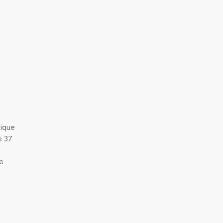
tique
e 37
de