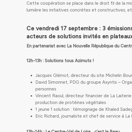
Cette coopération se place dans le droit fil de la mi
lumière les initiatives concrètes et constructives, et 
Ce vendredi 17 septembre : 3 émissions
acteurs de solutions invités en plateaux
En partenariat avec La Nouvelle République du Cent
12h-13h : Solutions tous Azimuts !
Jacques Glémot, directeur du site Michelin Bourg
David Simonnet, PDG du groupe Axyntis – Orgap
personnes
Vincent Raoul, directeur financier de La Laiterie
production de protéines végétales
1 jeune 1 solution : témoignage de Khaled Sade
Eric Richard, journaliste et chef de service à 
13h-14h : Le Centre-Val de Loire… c’est le Beau