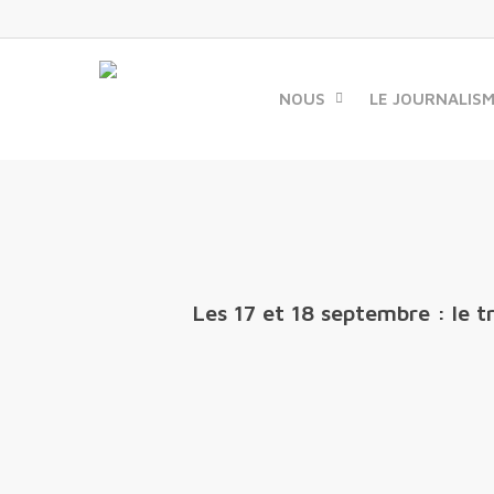
Skip
to
main
content
NOUS
LE JOURNALIS
Les 17 et 18 septembre : le t