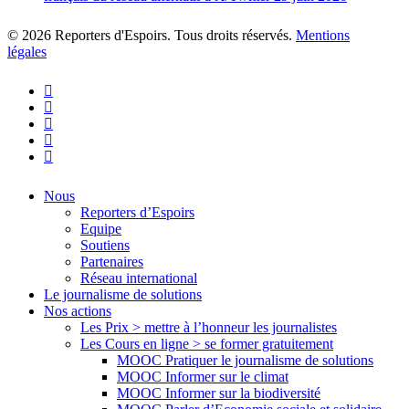
© 2026 Reporters d'Espoirs. Tous droits réservés.
Mentions
légales
twitter
facebook
linkedin
youtube
flickr
Close
Nous
Menu
Reporters d’Espoirs
Equipe
Soutiens
Partenaires
Réseau international
Le journalisme de solutions
Nos actions
Les Prix > mettre à l’honneur les journalistes
Les Cours en ligne > se former gratuitement
MOOC Pratiquer le journalisme de solutions
MOOC Informer sur le climat
MOOC Informer sur la biodiversité