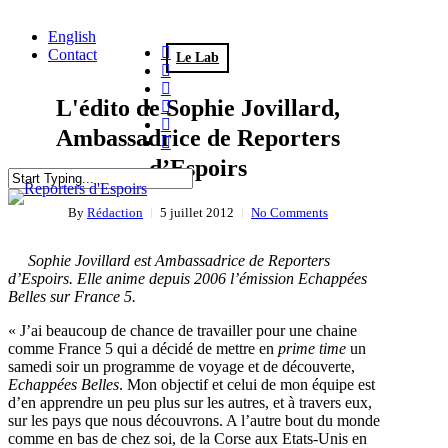
Skip
to
English
main
twitter
Contact
Le Lab
content
facebook
linkedin
L'édito de Sophie Jovillard,
youtube
search
Menu
instagram
Ambassadrice de Reporters
flickr
d’Espoirs
Close
By
Rédaction
5 juillet 2012
No Comments
Search
Sophie Jovillard est Ambassadrice de Reporters
d’Espoirs. Elle anime depuis 2006 l’émission Echappées
Belles sur France 5.
« J’ai beaucoup de chance de travailler pour une chaine
comme France 5 qui a décidé de mettre en
prime time
un
samedi soir un programme de voyage et de découverte,
Echappées Belles
. Mon objectif et celui de mon équipe est
d’en apprendre un peu plus sur les autres, et à travers eux,
sur les pays que nous découvrons. A l’autre bout du monde
comme en bas de chez soi, de la Corse aux Etats-Unis en