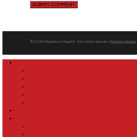
© 2026 Reporters d'Espoirs. Tous droits réservés.
Mentions légales
Close
Nous
Menu
Reporters d’Espoirs
Equipe
Soutiens
Partenaires
Réseau international
Le journalisme de solutions
Nos actions
Les Prix > mettre à l’honneur les journalistes
Les Cours en ligne > se former gratuitement