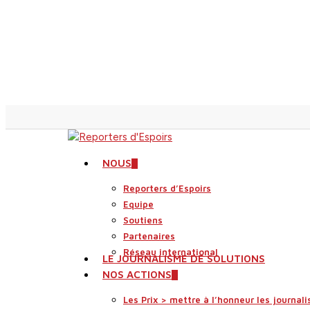
Skip
to
main
content
search
Menu
NOUS
Reporters d’Espoirs
Equipe
Soutiens
Partenaires
Réseau international
LE JOURNALISME DE SOLUTIONS
NOS ACTIONS
Les Prix > mettre à l’honneur les journali