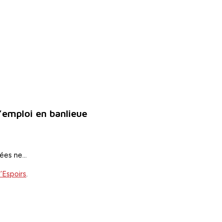
’emploi en banlieue
ivées ne…
’Espoirs
.