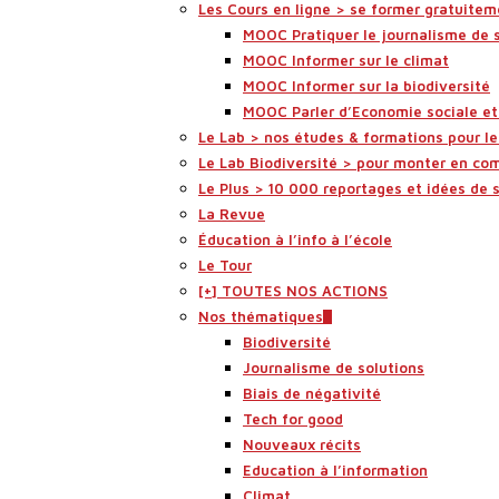
Les Cours en ligne > se former gratuitem
MOOC Pratiquer le journalisme de 
MOOC Informer sur le climat
MOOC Informer sur la biodiversité
MOOC Parler d’Economie sociale et 
Le Lab > nos études & formations pour l
Le Lab Biodiversité > pour monter en co
Le Plus > 10 000 reportages et idées de 
La Revue
Éducation à l’info à l’école
Le Tour
[+] TOUTES NOS ACTIONS
Nos thématiques
Biodiversité
Journalisme de solutions
Biais de négativité
Tech for good
Nouveaux récits
Education à l’information
Climat