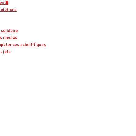
ent
solutions
solidaire
es médias
mpétences scientifiques
sujets