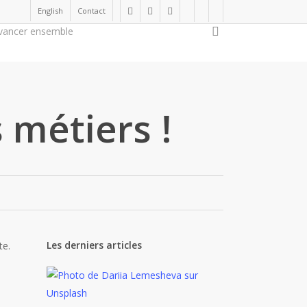
English
Contact
twitter
facebook
linkedin
youtube
instagram
flickr
search
vancer ensemble
Soutenir la cause
 métiers !
Les derniers articles
te.