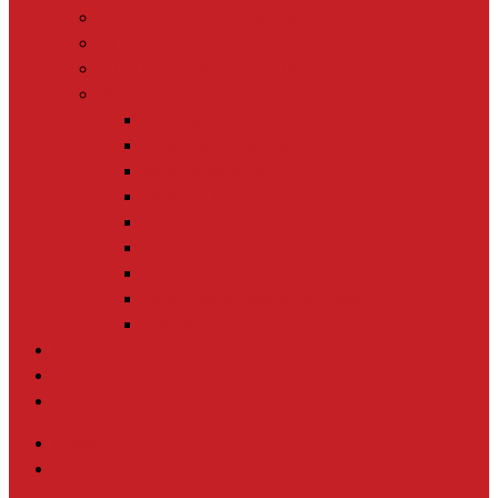
Éducation à l’info à l’école
Le Tour
[+] TOUTES NOS ACTIONS
Nos thématiques
Biodiversité
Journalisme de solutions
Biais de négativité
Tech for good
Nouveaux récits
Education à l’information
Climat
Economie sociale et solidaire
Europe
Notre actu
Avancer ensemble
Soutenir la cause
English
Contact