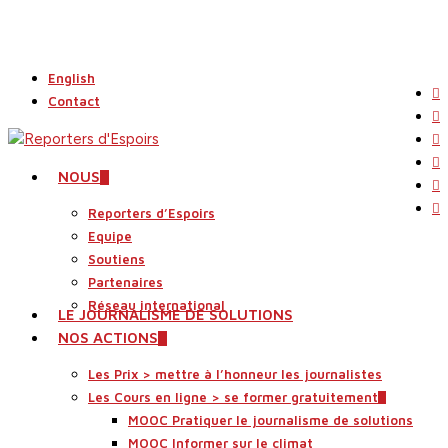
Skip
to
main
English
content
tw
Contact
fa
li
yo
search
Menu
NOUS
in
fli
Reporters d’Espoirs
Equipe
Soutiens
Partenaires
Réseau international
LE JOURNALISME DE SOLUTIONS
NOS ACTIONS
Les Prix > mettre à l’honneur les journalistes
Les Cours en ligne > se former gratuitement
MOOC Pratiquer le journalisme de solutions
MOOC Informer sur le climat