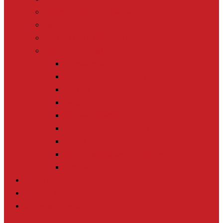
Éducation à l’info à l’école
Le Tour
[+] TOUTES NOS ACTIONS
Nos thématiques
Biodiversité
Journalisme de solutions
Biais de négativité
Tech for good
Nouveaux récits
Education à l’information
Climat
Economie sociale et solidaire
Europe
Notre actu
Avancer ensemble
Soutenir la cause