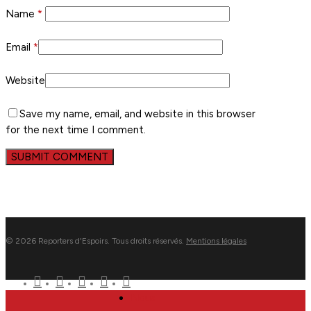
Name
*
Email
*
Website
Save my name, email, and website in this browser
for the next time I comment.
© 2026 Reporters d'Espoirs. Tous droits réservés.
Mentions légales
twitter
facebook
linkedin
youtube
flickr
Close
Nous