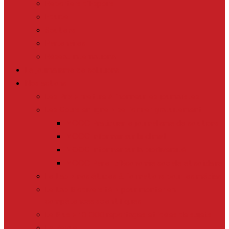
Menu
Reporters d’Espoirs
Equipe
Soutiens
Partenaires
Réseau international
Le journalisme de solutions
Nos actions
Les Prix > mettre à l’honneur les journalistes
Les Cours en ligne > se former gratuitement
MOOC Pratiquer le journalisme de solutions
MOOC Informer sur le climat
MOOC Informer sur la biodiversité
MOOC Parler d’Economie sociale et solidaire
Le Lab > nos études & formations pour les médias
Le Lab Biodiversité > pour monter en
compétences scientifiques
Le Plus > 10 000 reportages et idées de sujets
La Revue