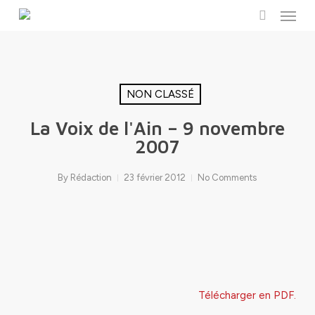
Menu
Skip
to
search
main
content
NON CLASSÉ
La Voix de l'Ain – 9 novembre
2007
By
Rédaction
23 février 2012
No Comments
Télécharger en PDF.