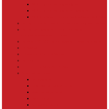
MOOC Informer sur le climat
MOOC Informer sur la biodiversité
MOOC Parler d’Economie sociale et solidaire
Le Lab > nos études & formations pour les médias
Le Lab Biodiversité > pour monter en
compétences scientifiques
Le Plus > 10 000 reportages et idées de sujets
La Revue
Éducation à l’info à l’école
Le Tour
[+] TOUTES NOS ACTIONS
Nos thématiques
Biodiversité
Journalisme de solutions
Biais de négativité
Tech for good
Nouveaux récits