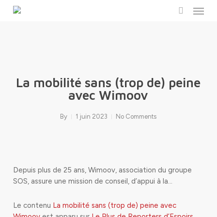
Menu
Skip
to
search
main
content
La mobilité sans (trop de) peine
avec Wimoov
By
1 juin 2023
No Comments
Depuis plus de 25 ans, Wimoov, association du groupe
SOS, assure une mission de conseil, d’appui à la…
Le contenu
La mobilité sans (trop de) peine avec
Wimoov
est apparu sur
Le Plus de Reporters d’Espoirs
.