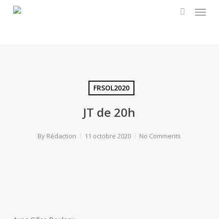
Menu
Skip
to
search
main
content
FRSOL2020
JT de 20h
By
Rédaction
11 octobre 2020
No Comments