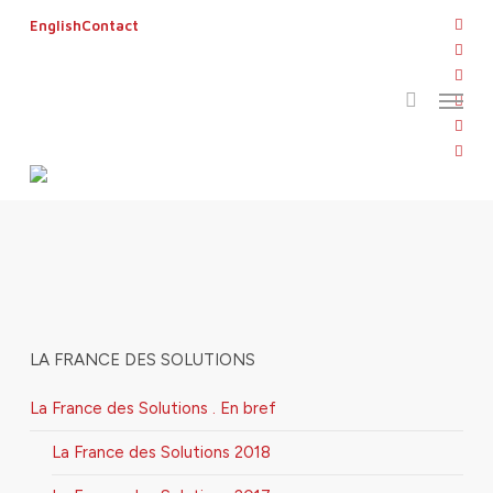
Skip
twitt
English
Contact
to
search
face
main
linke
Menu
content
yout
inst
flickr
jt13h
LA FRANCE DES SOLUTIONS
La France des Solutions . En bref
La France des Solutions 2018