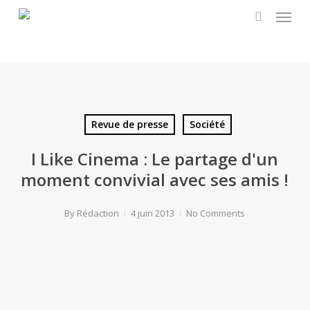
Menu
Skip
to
search
main
content
Revue de presse
Société
I Like Cinema : Le partage d'un
moment convivial avec ses amis !
By
Rédaction
4 juin 2013
No Comments