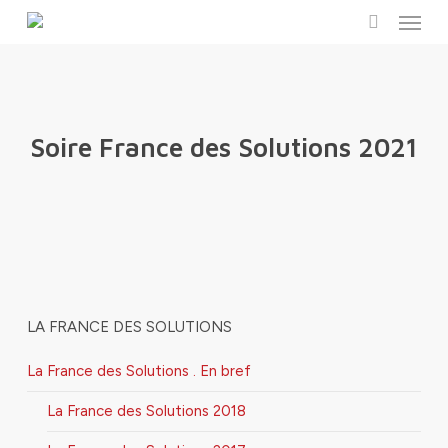
Menu
Skip
to
search
main
content
Soire France des Solutions 2021
LA FRANCE DES SOLUTIONS
La France des Solutions . En bref
La France des Solutions 2018