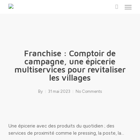
Menu
Skip
to
search
main
content
Franchise : Comptoir de
campagne, une épicerie
multiservices pour revitaliser
les villages
By
31 mai 2023
No Comments
Une épicerie avec des produits du quotidien ; des
services de proximité comme le pressing, la poste, la…