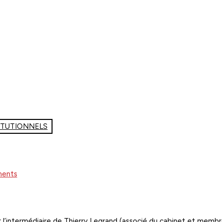
ITUTIONNELS
ents
r l’intermédiaire de Thierry Legrand (associé du cabinet et membr