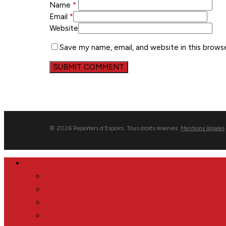
Name
*
Email
*
Website
Save my name, email, and website in this brows
© 2026 Reporters d'Espoirs. Tous droits réservés.
Mentions légales
Close
Nous
Menu
Reporters d’Espoirs
Equipe
Soutiens
Partenaires