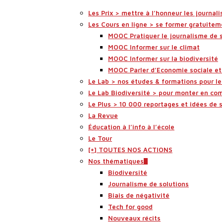
Les Prix > mettre à l’honneur les journali
Les Cours en ligne > se former gratuitem
MOOC Pratiquer le journalisme de 
MOOC Informer sur le climat
MOOC Informer sur la biodiversité
MOOC Parler d’Economie sociale et 
Le Lab > nos études & formations pour l
Le Lab Biodiversité > pour monter en co
Le Plus > 10 000 reportages et idées de 
La Revue
Éducation à l’info à l’école
Le Tour
[+] TOUTES NOS ACTIONS
Nos thématiques
Biodiversité
Journalisme de solutions
Biais de négativité
Tech for good
Nouveaux récits