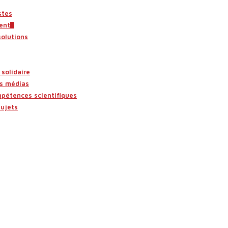
stes
ent
solutions
solidaire
es médias
mpétences scientifiques
sujets