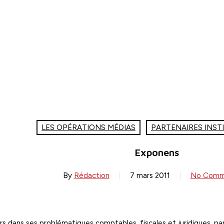
LES OPÉRATIONS MÉDIAS
PARTENAIRES INST
Exponens
By
Rédaction
7 mars 2011
No Comm
s dans ses problématiques comptables, fiscales et juridiques, pa