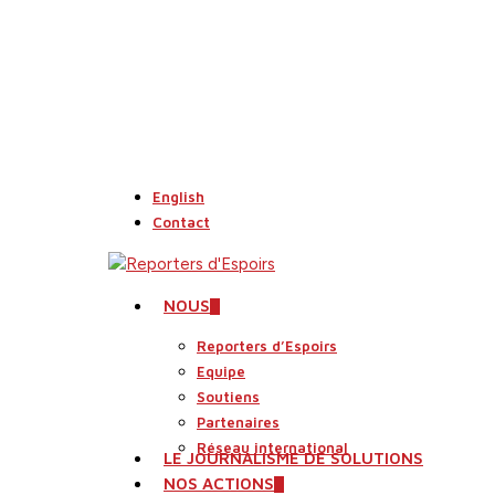
Skip
to
main
content
English
Contact
search
Menu
NOUS
Reporters d’Espoirs
Equipe
Soutiens
Partenaires
Réseau international
LE JOURNALISME DE SOLUTIONS
NOS ACTIONS