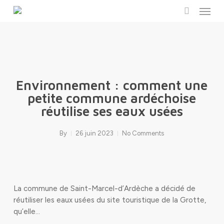
Menu
Skip
to
search
main
content
Environnement : comment une
petite commune ardéchoise
réutilise ses eaux usées
By
26 juin 2023
No Comments
La commune de Saint-Marcel-d’Ardèche a décidé de
réutiliser les eaux usées du site touristique de la Grotte,
qu’elle…