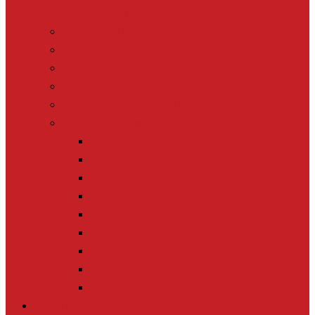
compétences scientifiques
Le Plus > 10 000 reportages et idées de sujets
La Revue
Éducation à l’info à l’école
Le Tour
[+] TOUTES NOS ACTIONS
Nos thématiques
Biodiversité
Journalisme de solutions
Biais de négativité
Tech for good
Nouveaux récits
Education à l’information
Climat
Economie sociale et solidaire
Europe
Notre actu