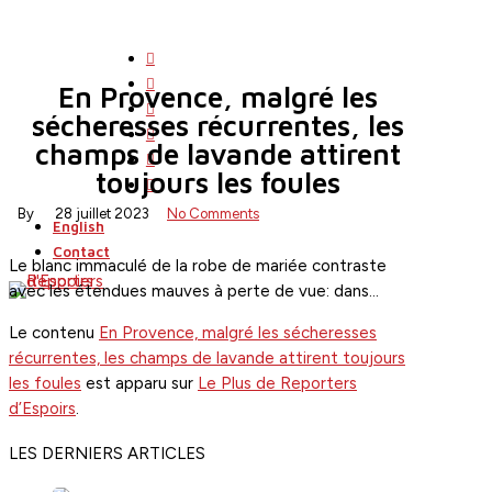
Skip
to
twitter
main
facebook
En Provence, malgré les
content
linkedin
sécheresses récurrentes, les
youtube
champs de lavande attirent
instagram
search
Menu
toujours les foules
flickr
By
28 juillet 2023
No Comments
English
Contact
Le blanc immaculé de la robe de mariée contraste
avec les étendues mauves à perte de vue: dans…
Le contenu
En Provence, malgré les sécheresses
récurrentes, les champs de lavande attirent toujours
les foules
est apparu sur
Le Plus de Reporters
d’Espoirs
.
LES DERNIERS ARTICLES