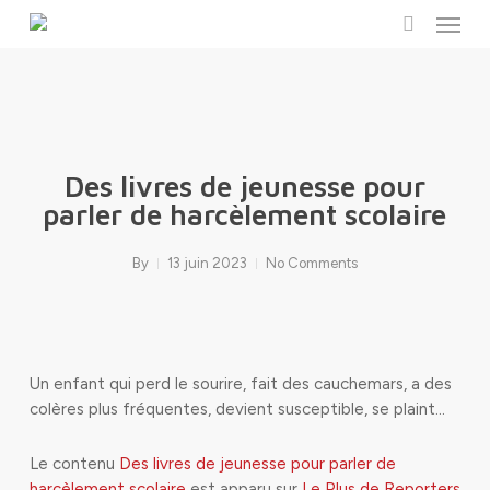
Menu
Skip
to
search
main
content
Des livres de jeunesse pour
parler de harcèlement scolaire
By
13 juin 2023
No Comments
Un enfant qui perd le sourire, fait des cauchemars, a des
colères plus fréquentes, devient susceptible, se plaint…
Le contenu
Des livres de jeunesse pour parler de
harcèlement scolaire
est apparu sur
Le Plus de Reporters