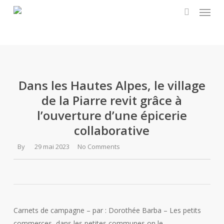
Menu
Skip
to
search
main
content
Dans les Hautes Alpes, le village
de la Piarre revit grâce à
l’ouverture d’une épicerie
collaborative
By
29 mai 2023
No Comments
Carnets de campagne – par : Dorothée Barba – Les petits
commerces, dans les petites communes on le…