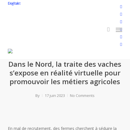
Skip
English
Contact
twitt
to
search
face
main
linke
Menu
content
yout
inst
flickr
Dans le Nord, la traite des vaches
s’expose en réalité virtuelle pour
promouvoir les métiers agricoles
By
17 juin 2023
No Comments
En mal de recrutement, des fermes cherchent à séduire la