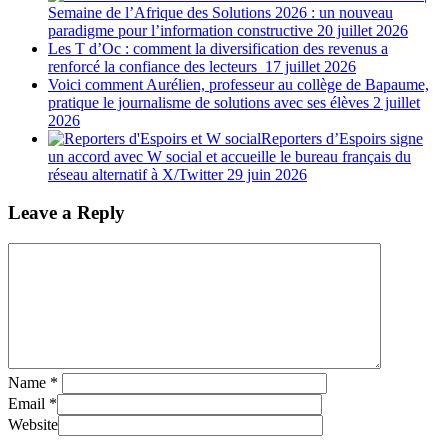
Semaine de l’Afrique des Solutions 2026 : un nouveau
paradigme pour l’information constructive
20 juillet 2026
Les T d’Oc : comment la diversification des revenus a
renforcé la confiance des lecteurs
17 juillet 2026
Voici comment Aurélien, professeur au collège de Bapaume,
pratique le journalisme de solutions avec ses élèves
2 juillet
2026
Reporters d’Espoirs signe
un accord avec W social et accueille le bureau français du
réseau alternatif à X/Twitter
29 juin 2026
Leave a Reply
Name
*
Email
*
Website