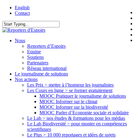
Skip
English
t
to
Contact
f
main
l
content
y
Close
i
Search
f
search
Menu
Nous
Reporters d’Espoirs
Equipe
Soutiens
Partenaires
Réseau international
Le journalisme de solutions
Nos actions
Les Prix > mettre à l’honneur les journalistes
Les Cours en ligne > se former gratuitement
MOOC Pratiquer le journalisme de solutions
MOOC Informer sur le climat
MOOC Informer sur la biodiversité
MOOC Parler d’Economie sociale et solidaire
Le Lab > nos études & formations pour les médias
Le Lab Biodiversité > pour monter en compétences
scientifiques
Le Plus > 10 000 reportages et idées de sujets