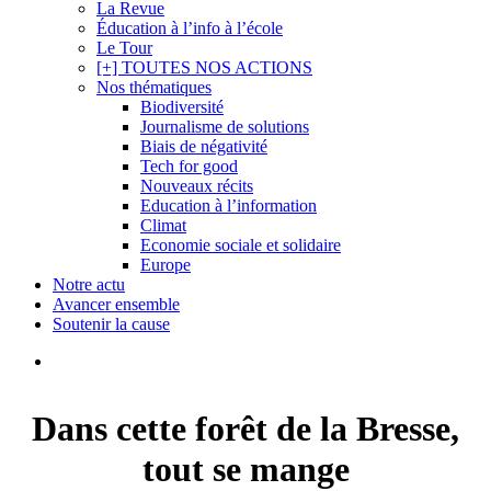
La Revue
Éducation à l’info à l’école
Le Tour
[+] TOUTES NOS ACTIONS
Nos thématiques
Biodiversité
Journalisme de solutions
Biais de négativité
Tech for good
Nouveaux récits
Education à l’information
Climat
Economie sociale et solidaire
Europe
Notre actu
Avancer ensemble
Soutenir la cause
search
Dans cette forêt de la Bresse,
tout se mange