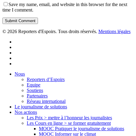
Save my name, email, and website in this browser for the next
time I comment.
© 2026 Reporters d'Espoirs. Tous droits réservés.
Mentions légales
twitter
facebook
linkedin
youtube
flickr
Close
Nous
Menu
Reporters d’Espoirs
Equipe
Soutiens
Partenaires
Réseau international
Le journalisme de solutions
Nos actions
Les Prix > mettre à l’honneur les journalistes
Les Cours en ligne > se former gratuitement
MOOC Pratiquer le journalisme de solutions
MOOC Informer sur le climat