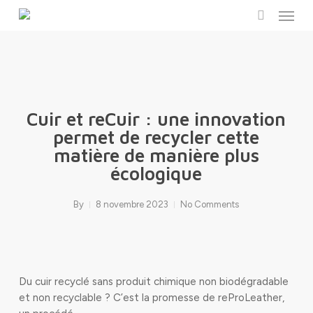
Menu
Skip
to
search
main
content
Cuir et reCuir : une innovation
permet de recycler cette
matière de manière plus
écologique
By
8 novembre 2023
No Comments
Du cuir recyclé sans produit chimique non biodégradable
et non recyclable ? C’est la promesse de reProLeather,