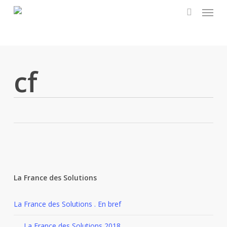
Menu
Skip
to
search
main
content
cf
La France des Solutions
La France des Solutions . En bref
La France des Solutions 2018