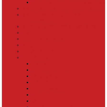
MOOC Parler d’Economie sociale et solidaire
Le Lab > nos études & formations pour les médias
Le Lab Biodiversité > pour monter en
compétences scientifiques
Le Plus > 10 000 reportages et idées de sujets
La Revue
Éducation à l’info à l’école
Le Tour
[+] TOUTES NOS ACTIONS
Nos thématiques
Biodiversité
Journalisme de solutions
Biais de négativité
Tech for good
Nouveaux récits
Education à l’information
Climat