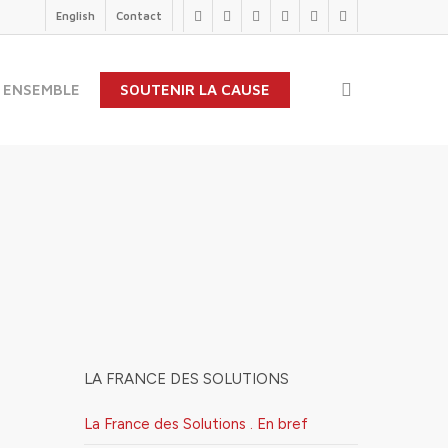
English
Contact
twitter
facebook
linkedin
youtube
instagram
flickr
search
 ENSEMBLE
SOUTENIR LA CAUSE
LA FRANCE DES SOLUTIONS
La France des Solutions . En bref