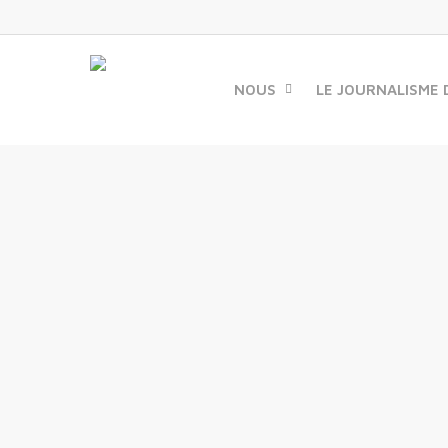
Skip
to
main
content
NOUS
LE JOURNALISME 