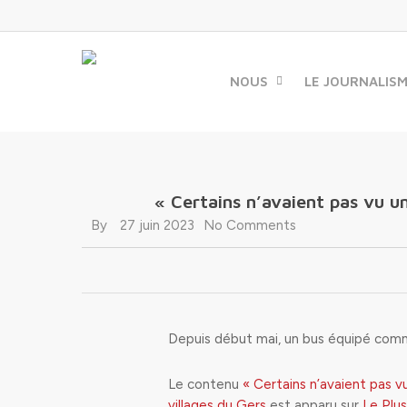
Skip
to
main
content
NOUS
LE JOURNALIS
« Certains n’avaient pas vu u
By
27 juin 2023
No Comments
Depuis début mai, un bus équipé comme
Le contenu
« Certains n’avaient pas v
villages du Gers
est apparu sur
Le Plus