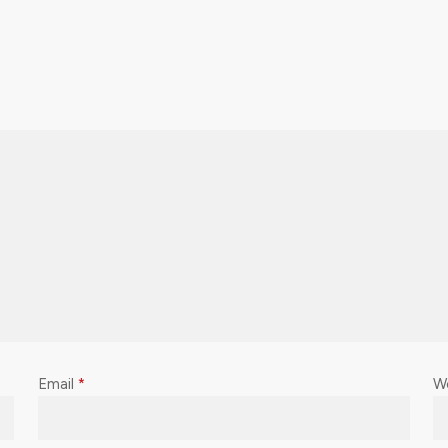
Email
*
W