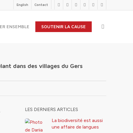
English
Contact
twitter
facebook
linkedin
youtube
instagram
flickr
search
ER ENSEMBLE
SOUTENIR LA CAUSE
lant dans des villages du Gers
LES DERNIERS ARTICLES
…
La biodiversité est aussi
une affaire de langues