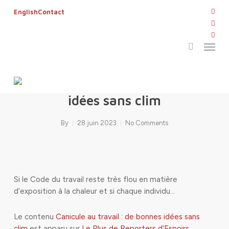
Skip
twitt
English
Contact
to
search
face
main
linke
Menu
content
yout
inst
flickr
Canicule au travail : de bonnes
idées sans clim
By
28 juin 2023
No Comments
Si le Code du travail reste très flou en matière
d’exposition à la chaleur et si chaque individu…
Le contenu
Canicule au travail : de bonnes idées sans
clim
est apparu sur
Le Plus de Reporters d’Espoirs
.