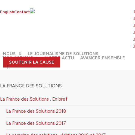
Skip
to
t
English
Contact
main
f
content
l
Bouge ton coq lance et accompagne
y
des épiceries participatives
i
f
NOUS
LE JOURNALISME DE SOLUTIONS
NOS ACTIONS
NOTRE ACTU
AVANCER ENSEMBLE
SOUTENIR LA CAUSE
search
LA FRANCE DES SOLUTIONS
La France des Solutions . En bref
La France des Solutions 2018
La France des Solutions 2017