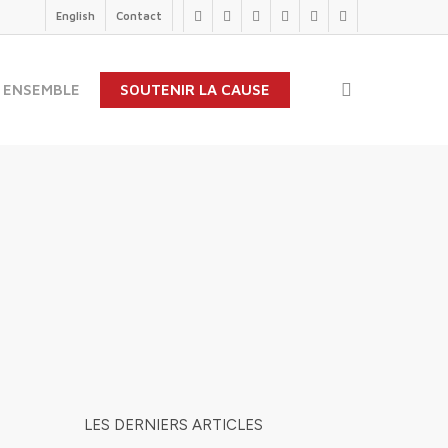
English
Contact
twitter
facebook
linkedin
youtube
instagram
flickr
search
 ENSEMBLE
SOUTENIR LA CAUSE
LES DERNIERS ARTICLES