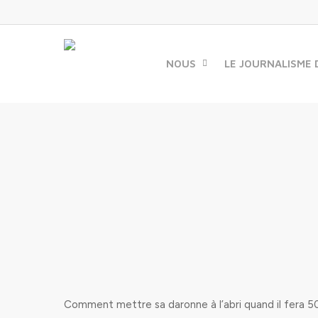
Skip
to
main
content
NOUS
LE JOURNALISME 
Comment mettre sa daronne à l’abri quand il fera 50°