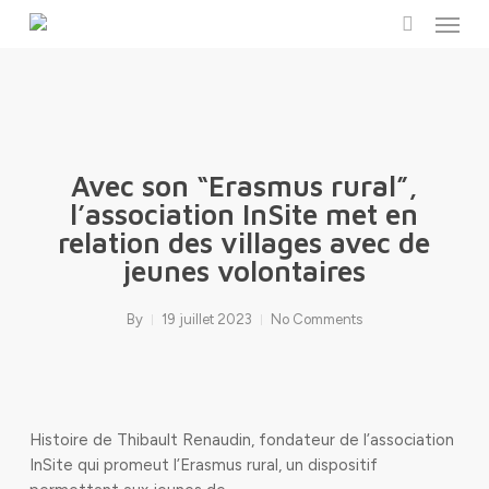
Menu
Skip
to
search
main
content
Avec son “Erasmus rural”,
l’association InSite met en
relation des villages avec de
jeunes volontaires
By
19 juillet 2023
No Comments
Histoire de Thibault Renaudin, fondateur de l’association
InSite qui promeut l’Erasmus rural, un dispositif