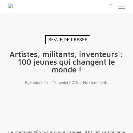
Menu
Skip
to
search
main
content
REVUE DE PRESSE
Artistes, militants, inventeurs :
100 jeunes qui changent le
monde !
By
Rédaction
16 février 2015
No Comments
Le mensuel
l’Étudiant
ouvre l’année 2015 et sa nouvelle