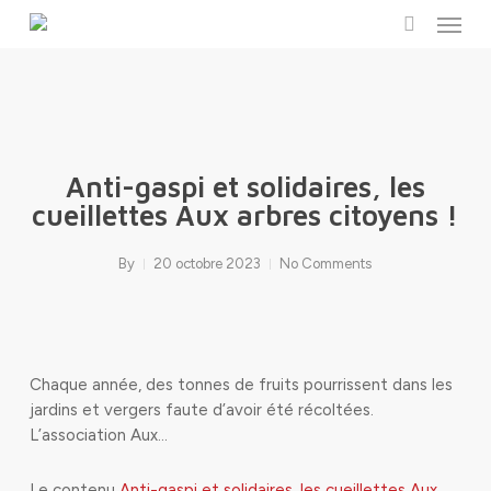
Menu
Skip
to
search
main
content
Anti-gaspi et solidaires, les
cueillettes Aux arbres citoyens !
By
20 octobre 2023
No Comments
Chaque année, des tonnes de fruits pourrissent dans les
jardins et vergers faute d’avoir été récoltées.
L’association Aux…
Le contenu
Anti-gaspi et solidaires, les cueillettes Aux