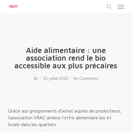
Menu
Skip
to
search
main
content
Aide alimentaire : une
association rend le bio
accessible aux plus précaires
By
23 juillet 2023
No Comments
Grâce aux groupements d’achat auprès de producteurs,
l’association VRAC amène l’offre alimentaire bio et
locale dans les quartiers…