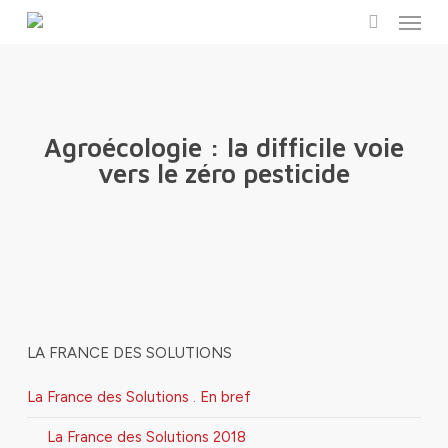
Menu
Skip
to
search
main
content
Agroécologie : la difficile voie
vers le zéro pesticide
LA FRANCE DES SOLUTIONS
La France des Solutions . En bref
La France des Solutions 2018