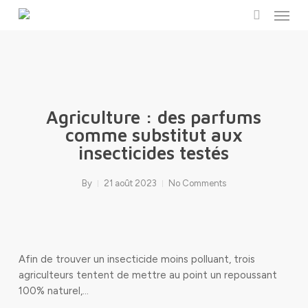
Menu
Skip
to
search
main
content
Agriculture : des parfums
comme substitut aux
insecticides testés
By
21 août 2023
No Comments
Afin de trouver un insecticide moins polluant, trois
agriculteurs tentent de mettre au point un repoussant
100% naturel,…