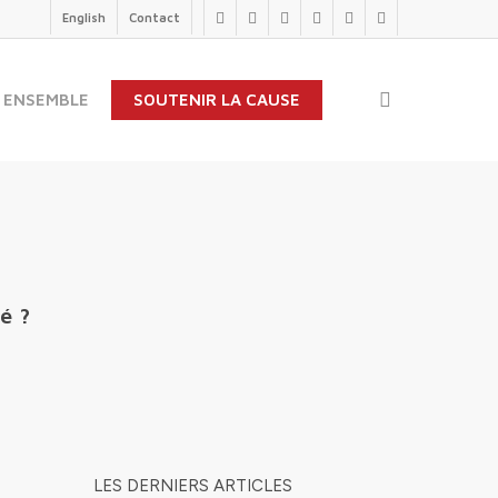
English
Contact
twitter
facebook
linkedin
youtube
instagram
flickr
search
 ENSEMBLE
SOUTENIR LA CAUSE
té ?
LES DERNIERS ARTICLES