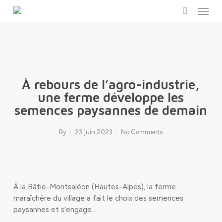
Menu
Skip
to
search
main
content
À rebours de l’agro-industrie,
une ferme développe les
semences paysannes de demain
By
23 juin 2023
No Comments
À la Bâtie-Montsaléon (Hautes-Alpes), la ferme
maraîchère du village a fait le choix des semences
paysannes et s’engage…