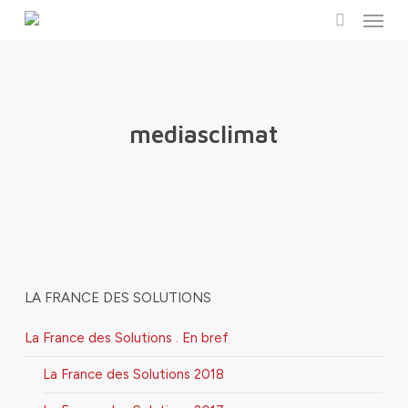
Menu
Skip
to
search
main
content
mediasclimat
LA FRANCE DES SOLUTIONS
La France des Solutions . En bref
La France des Solutions 2018