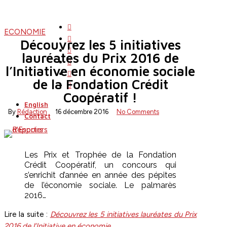
Skip
to
twitter
ECONOMIE
main
facebook
Découvrez les 5 initiatives
content
linkedin
lauréates du Prix 2016 de
youtube
l’Initiative en économie sociale
instagram
search
Menu
de la Fondation Crédit
flickr
Coopératif !
English
By
Rédaction
16 décembre 2016
No Comments
Contact
Les Prix et Trophée de la Fondation
Crédit Coopératif, un concours qui
s’enrichit d’année en année des pépites
de l’économie sociale. Le palmarès
2016…
Lire la suite :
Découvrez les 5 initiatives lauréates du Prix
2016 de l’Initiative en économie