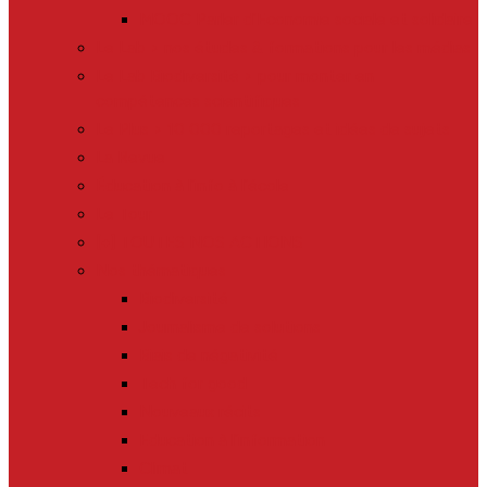
MOOC Parler d’Economie sociale et solidaire
Le Lab > nos études & formations pour les médias
Le Lab Biodiversité > pour monter en
compétences scientifiques
Le Plus > 10 000 reportages et idées de sujets
La Revue
Éducation à l’info à l’école
Le Tour
[+] TOUTES NOS ACTIONS
Nos thématiques
Biodiversité
Journalisme de solutions
Biais de négativité
Tech for good
Nouveaux récits
Education à l’information
Climat