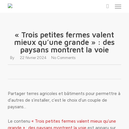
Menu
Skip
to
search
main
content
« Trois petites fermes valent
mieux qu’une grande » : des
paysans montrent la voie
By
22 février 2024
No Comments
Partager terres agricoles et bâtiments pour permettre à
d’autres de s’installer, c’est le choix d’un couple de
paysans…
Le contenu
« Trois petites fermes valent mieux qu’une
grande » : des paysans montrent la voie
est apparu sur