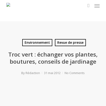
Menu
Skip
to
search
main
content
Environnement
Revue de presse
Troc vert : échanger vos plantes,
boutures, conseils de jardinage
By
Rédaction
31 mai 2012
No Comments