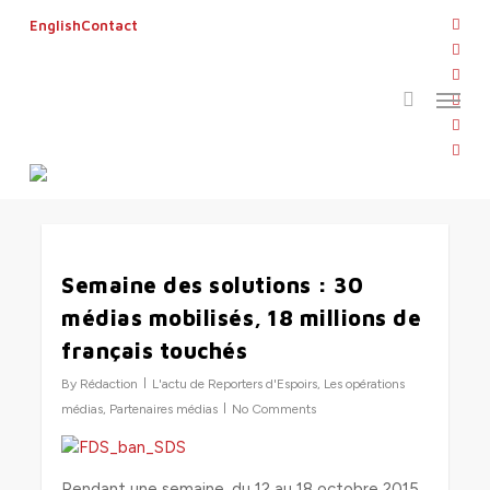
Skip
twitt
English
Contact
to
search
face
main
linke
Menu
content
Tag
yout
semaine des solutions
inst
flickr
0
Semaine des solutions : 30
médias mobilisés, 18 millions de
français touchés
By
Rédaction
L'actu de Reporters d'Espoirs
,
Les opérations
médias
,
Partenaires médias
No Comments
Pendant une semaine, du 12 au 18 octobre 2015,