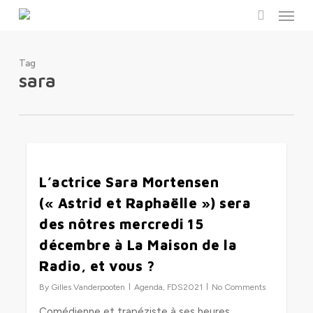
Menu
Skip
to
search
main
content
Tag
sara
0
L’actrice Sara Mortensen
(« Astrid et Raphaëlle ») sera
des nôtres mercredi 15
décembre à La Maison de la
Radio, et vous ?
By
Gilles Vanderpooten
Agenda
,
FDS2021
No Comments
Comédienne et trapéziste à ses heures