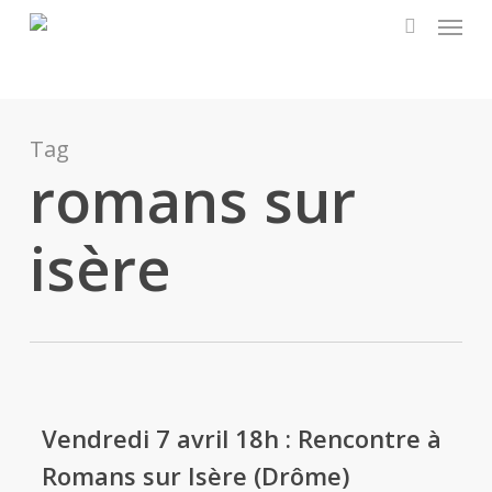
Menu
Skip
to
search
main
content
Tag
romans sur
isère
Vendredi 7 avril 18h : Rencontre à
Romans sur Isère (Drôme)