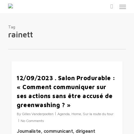
Menu
Skip
to
search
main
content
Tag
rainett
0
12/09/2023 . Salon Produrable :
« Comment communiquer sur
ses actions sans être accusé de
greenwashing ? »
By
Gilles Vanderpooten
Agenda
,
Home
,
Sur la route du tour
No Comments
Journaliste, communicant, dirigeant