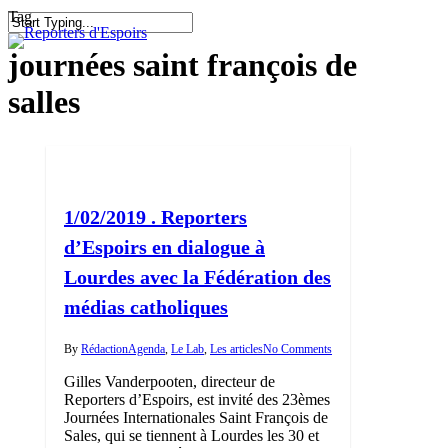
Skip
Tag
to
search
Menu
Close
main
journées saint françois de
Search
content
salles
1/02/2019 . Reporters
d’Espoirs en dialogue à
Lourdes avec la Fédération des
médias catholiques
By
Rédaction
Agenda
,
Le Lab
,
Les articles
No Comments
Gilles Vanderpooten, directeur de
Reporters d’Espoirs, est invité des 23èmes
Journées Internationales Saint François de
Sales, qui se tiennent à Lourdes les 30 et